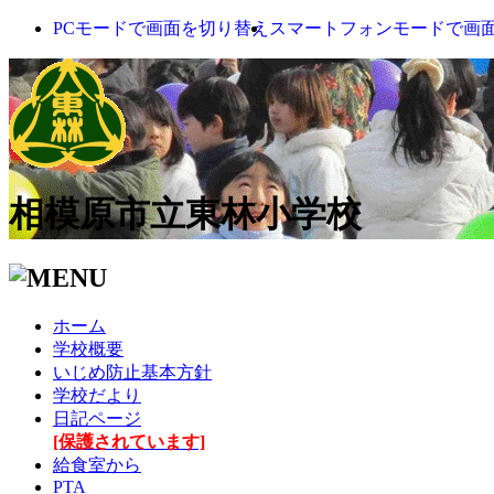
PCモードで画面を切り替え
スマートフォンモードで画
相模原市立東林小学校
ホーム
学校概要
いじめ防止基本方針
学校だより
日記ページ
[保護されています]
給食室から
PTA