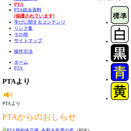
PTA
PTA総会資料
[保護されています]
学びに関するコンテンツ
リンク集
その他
サイトマップ
操作方法
ホーム
PTA
PTAより
PTAより
PTAからのおしらせ
PTA規約改正後_令和８年度の姿
（PDF）