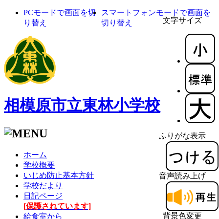
PCモードで画面を切
スマートフォンモードで画面を
文字サイズ
り替え
切り替え
相模原市立東林小学校
ふりがな表示
ホーム
学校概要
いじめ防止基本方針
音声読み上げ
学校だより
日記ページ
[保護されています]
背景色変更
給食室から