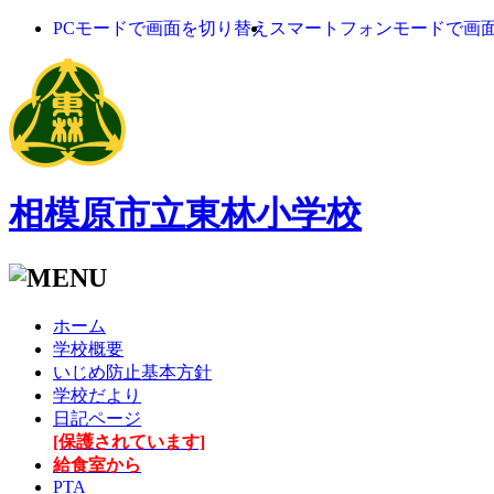
PCモードで画面を切り替え
スマートフォンモードで画
相模原市立東林小学校
ホーム
学校概要
いじめ防止基本方針
学校だより
日記ページ
[保護されています]
給食室から
PTA