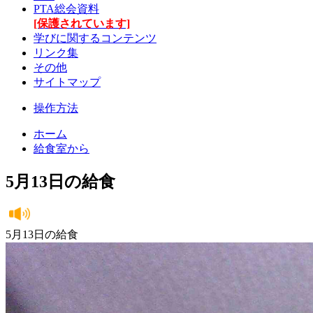
PTA総会資料
[保護されています]
学びに関するコンテンツ
リンク集
その他
サイトマップ
操作方法
ホーム
給食室から
5月13日の給食
5月13日の給食