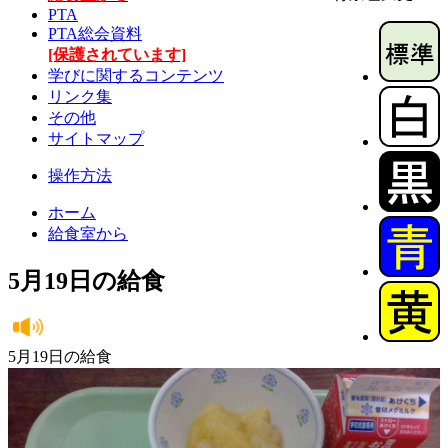
PTA
PTA総会資料
[保護されています]
学びに関するコンテンツ
リンク集
その他
サイトマップ
操作方法
ホーム
給食室から
5月19日の給食
5月19日の給食