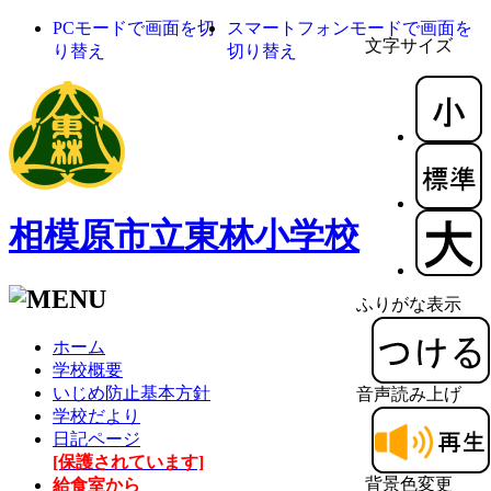
PCモードで画面を切
スマートフォンモードで画面を
文字サイズ
り替え
切り替え
相模原市立東林小学校
ふりがな表示
ホーム
学校概要
いじめ防止基本方針
音声読み上げ
学校だより
日記ページ
[保護されています]
背景色変更
給食室から