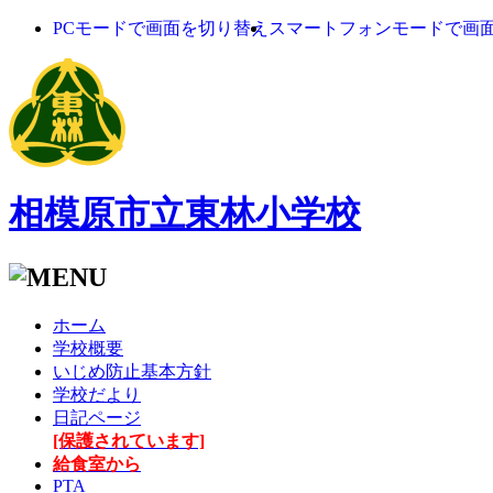
PCモードで画面を切り替え
スマートフォンモードで画
相模原市立東林小学校
ホーム
学校概要
いじめ防止基本方針
学校だより
日記ページ
[保護されています]
給食室から
PTA