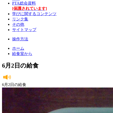
PTA総会資料
[保護されています]
学びに関するコンテンツ
リンク集
その他
サイトマップ
操作方法
ホーム
給食室から
6月2日の給食
6月2日の給食