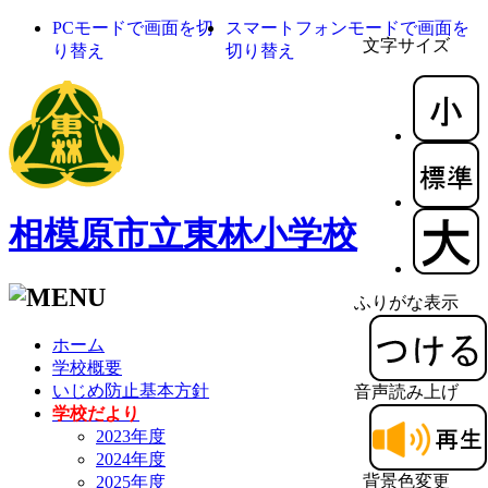
PCモードで画面を切
スマートフォンモードで画面を
文字サイズ
り替え
切り替え
相模原市立東林小学校
ふりがな表示
ホーム
学校概要
いじめ防止基本方針
音声読み上げ
学校だより
2023年度
2024年度
背景色変更
2025年度