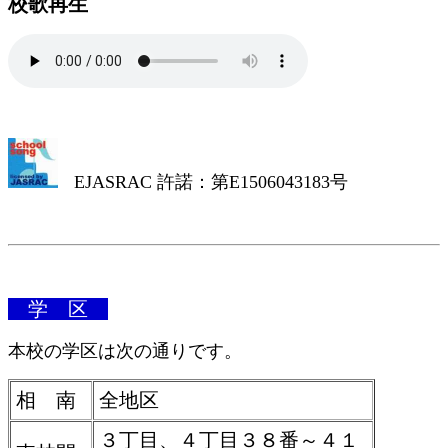
校歌再生
EJASRAC 許諾：第E1506043183号
学 区
本校の学区は次の通りです。
相 南
全地区
３丁目、４丁目３８番～４１