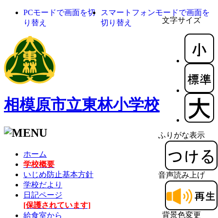
PCモードで画面を切
スマートフォンモードで画面を
文字サイズ
り替え
切り替え
相模原市立東林小学校
ふりがな表示
ホーム
学校概要
いじめ防止基本方針
音声読み上げ
学校だより
日記ページ
[保護されています]
背景色変更
給食室から