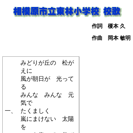
作詞 榎本 久
作曲 岡本 敏明
みどりが丘の 松が
えに
風が朝日が 光って
る
みんな みんな 元
気で
一、
たくましく
嵐にまけない 太陽
を