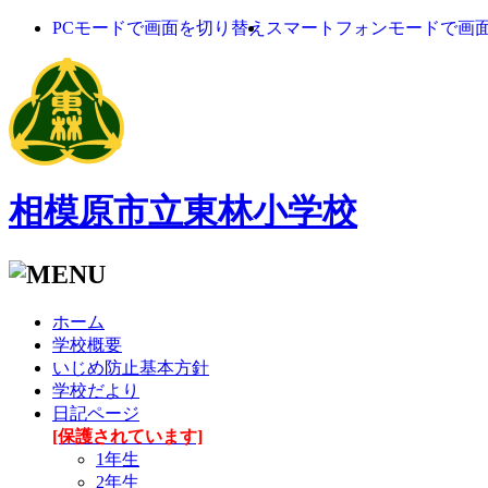
PCモードで画面を切り替え
スマートフォンモードで画
相模原市立東林小学校
ホーム
学校概要
いじめ防止基本方針
学校だより
日記ページ
[保護されています]
1年生
2年生