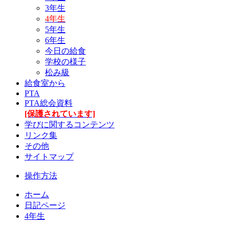
3年生
4年生
5年生
6年生
今日の給食
学校の様子
松み級
給食室から
PTA
PTA総会資料
[保護されています]
学びに関するコンテンツ
リンク集
その他
サイトマップ
操作方法
ホーム
日記ページ
4年生